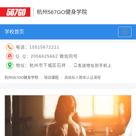
杭州567GO健身学院
学校首页
切
换
导
电话：
15515672211
航
Q Q：
2056625662 微信同号
地址：杭州市下城区石祥 ...
发送地址到手机上
杭州567GO健身学院
培训课程
高级私人教练认证课程